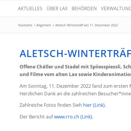
AKTUELLES
ÜBER LAX
BEHÖRDEN
VERWALTUN
Startseite
/
Allgemein
/
Aletsch Winterträff am 11. Dezember 2022
ALETSCH-WINTERTRÄF
Offene Chäller und Stadel mit Spiiesspiessli, Sc
und Filme vom alten Lax sowie Kinderanimatio
Am Sonntag, 11. Dezember 2022 fand zum ersten Mal
Herzlichen Dank an die zahlreichen Besucher*inne
Zahlreiche Fotos finden Sieh
hier (Link).
Der Bericht auf
www.rro.ch (Link).